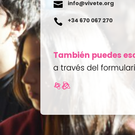
info@vivete.org

+34 670 067 270

También puedes esc
a través del formulari