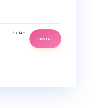
=
8 + 14
ENVIAR