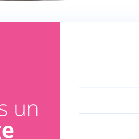
s un
ge